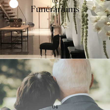
03
Funérariums
04