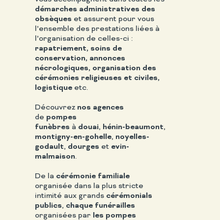
démarches administratives des
obsèques
et assurent pour vous
l’ensemble des prestations liées à
l’organisation de celles-ci :
rapatriement, soins de
conservation, annonces
nécrologiques, organisation des
cérémonies religieuses et civiles,
logistique
etc.
Découvrez
nos agences
de
pompes
funèbres
à
douai
,
hénin-beaumont
,
montigny-en-gohelle
,
noyelles-
godault
,
dourges
et
evin-
malmaison
.
De la
cérémonie familiale
organisée dans la plus stricte
intimité aux grands
cérémonials
publics
,
chaque funérailles
organisées par
les pompes