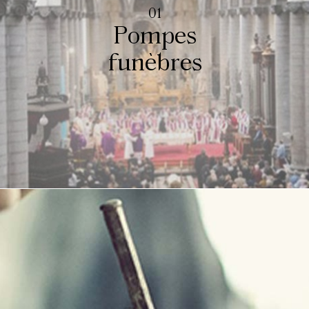
01
Pompes
funèbres