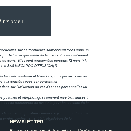
Envoyer
recueillies sur ce formulaire sont enregistrées dans un
sé par le CIL responsable du traitement pour traitement
 de devis. Elles sont conservées pendant 12 mois (**)
es à la SAS MEGAROC DIFFUSION(*)
 loi « informatique et libertés », vous pouvez exercer
cès aux données vous concernant ici
tions sur l’utilisation de vos données personnelles ici
s postales et téléphoniques peuvent être transmises à
en cas de commande de produits pour les besoins de la
ons liées à une opération comptable (notamment en cas
nservées conformément à la législation de la
NEWSLETTER
Recevez par e-mail les avis de décès parus sur