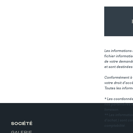
Les informations 
fichier informati
de votre demande
et sont destiné
Conformément à la
votre droit d’ac
Toutes les informa
* Les coordonnée
nos partenaires 
livraison.
** Les informati
d’achat ) sont co
SOCIÉTÉ
comptabilité.
GALERIE