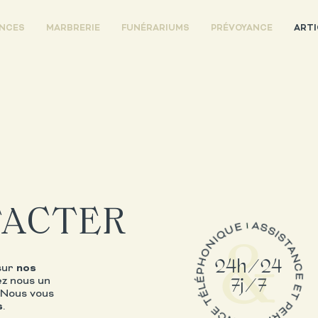
ENCES
MARBRERIE
FUNÉRARIUMS
PRÉVOYANCE
ARTI
TACTER
sur
nos
sez nous un
. Nous vous
s
.